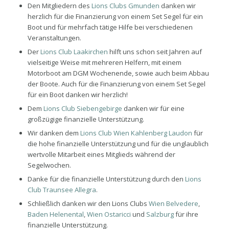
Den Mitgliedern des
Lions Clubs Gmunden
danken wir
herzlich für die Finanzierung von einem Set Segel für ein
Boot und für mehrfach tätige Hilfe bei verschiedenen
Veranstaltungen.
Der
Lions Club Laakirchen
hilft uns schon seit Jahren auf
vielseitige Weise mit mehreren Helfern, mit einem
Motorboot am DGM Wochenende, sowie auch beim Abbau
der Boote. Auch für die Finanzierung von einem Set Segel
für ein Boot danken wir herzlich!
Dem
Lions Club Siebengebirge
danken wir für eine
großzügige finanzielle Unterstützung.
Wir danken dem
Lions Club Wien Kahlenberg Laudon
für
die hohe finanzielle Unterstützung und für die unglaublich
wertvolle Mitarbeit eines Mitglieds während der
Segelwochen.
Danke für die finanzielle Unterstützung durch den
Lions
Club Traunsee Allegra
.
Schließlich danken wir den Lions Clubs
Wien Belvedere
,
Baden Helenental
,
Wien Ostaricci
und
Salzburg
für ihre
finanzielle Unterstützung.