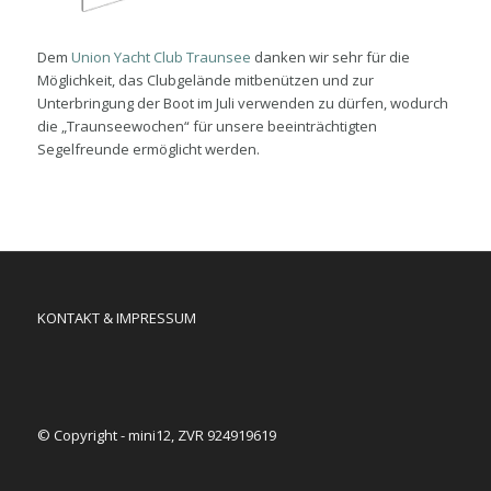
Dem
Union Yacht Club Traunsee
danken wir sehr für die
Möglichkeit, das Clubgelände mitbenützen und zur
Unterbringung der Boot im Juli verwenden zu dürfen, wodurch
die „Traunseewochen“ für unsere beeinträchtigten
Segelfreunde ermöglicht werden.
KONTAKT & IMPRESSUM
© Copyright - mini12, ZVR 924919619